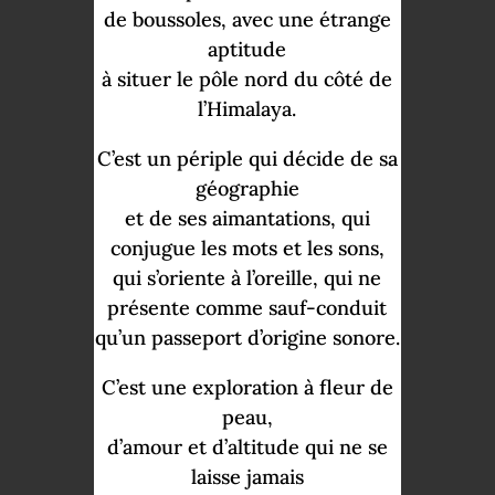
de boussoles
,
avec
une
étrange
aptitude
à situer le
p
ôle no
rd d
u
c
ôt
é de
l
’
Hima
laya
.
C
’
est
un
pér
iple
qui
décide de sa
géographie
et de ses aimantations
,
qui
conjugue les mots e
t le
s sons,
qui
s
’
oriente à l
’
oreille
, qui
n
e
présente
comme sauf-conduit
qu
’
un passeport d
’
origine sonore.
C
’
est une exploration à f
leur de
peau
,
d
’
amour et d
’
altitude
qui
n
e
s
e
laiss
e
jamais