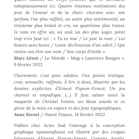
voluptueusement ici. Quatre intenses restitutions des
jeux de l’amour et de la chair, chacune avec son
parfum, l’un plus raffiné, un autre plus sentimental, un
troisième plus brutal et cru, un quatrième plus transi.
Je vous en offre un, un seul, un des plus sages, point
trop n’en faut ici : « Tu es nue / Le jour la nuit / Les
heures sans heure / Lente déclinaison d’un soleil / Qui
ravive son être son nom / Son corps d’étoile ».
Marc Lénot
/ Le Monde – blog « Lunettes Rouges »,
9 février 2022
Clairement, c’est pour adultes. Une poésie érotique,
crue, sensuelle, raffinée. À lire à deux, illustrée par les
dessins explicites d’Ernest Pignon-Ernest. Un jeu
charnel et impudique. (…) Il faut saluer aussi la
maquette de Christel Fontes, ses bleus sourds et ce
génie de la mise en espace et des jeux typographiques.
Anne Kiesel
/ Ouest France, 14 février 2022
Publiés chez Actes Sud, l’ouvrage à la conception
graphique époustouflante est illustré par des croquis
fulgurants d’Ernest Pignon-Ernest. Coquins, hardis,