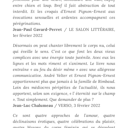
entre chien et loup. Bref il fait abstraction de tout
interdit. Et les croquis d’Ernest Pignon-Ernest aux
évocations sensuelles et ardentes accompagnent ces
pérégrinations.
Jean-Paul Gavard-Perret
/ LE SALON LITTÉRAIRE,
1er février 2022
Désormais on peut chanter librement le corps nu, celui
qui éveille le sens. C’est ce que font les deux vieux
complices avec une énergie toute juvénile. Avec eux les
lignes et les mots riment et s’animent. Le livre nous
entraîne « au feu du désir même » avec une allégresse
communicative. André Velter et Ernest Pignon-Ernest
appartiennent plus que jamais à la famille de Rimbaud.
Loin des médiocres péripéties de l’actualité, ils nous
apportent, selon son exigence, « l’ éternité sur le champ
». Tout simplement. Que demander de plus ?
Jean-Luc Chalumeau
/ VERSO, 3 février 2022
Ce sont quatre approches de l’amour, quatre
déclinaisons érotiques, quatre célébrations du plaisir,
quatre blasons du corps féminin qui se déroulent