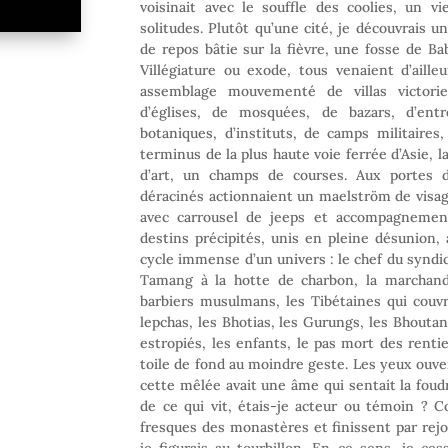
voisinait avec le souffle des coolies, un v
solitudes. Plutôt qu’une cité, je découvrais 
de repos bâtie sur la fièvre, une fosse de Bab
Villégiature ou exode, tous venaient d’ailleu
assemblage mouvementé de villas victorie
d’églises, de mosquées, de bazars, d’entr
botaniques, d’instituts, de camps militaires
terminus de la plus haute voie ferrée d’Asie, l
d’art, un champs de courses. Aux portes d
déracinés actionnaient un maelström de visages
avec carrousel de jeeps et accompagnement
destins précipités, unis en pleine désunion,
cycle immense d’un univers : le chef du syndic
Tamang à la hotte de charbon, la marchande
barbiers musulmans, les Tibétaines qui couvra
lepchas, les Bhotias, les Gurungs, les Bhoutan
estropiés, les enfants, le pas mort des ren
toile de fond au moindre geste. Les yeux ouver
cette mêlée avait une âme qui sentait la foudr
de ce qui vit, étais-je acteur ou témoin ?
fresques des monastères et finissent par rejo