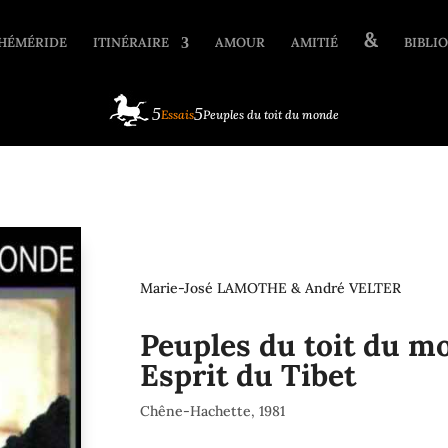
&
HÉMÉRIDE
ITINÉRAIRE
AMOUR
AMITIÉ
BIBLIO
Essais
Peuples du toit du monde
Marie-José LAMOTHE & André VELTER
Peuples du toit du m
Esprit du Tibet
Chêne-Hachette, 1981