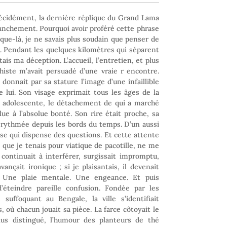
écidément, la dernière réplique du Grand Lama
ranchement. Pourquoi avoir proféré cette phrase
que-là, je ne savais plus soudain que penser de
é. Pendant les quelques kilomètres qui séparent
is ma déception. L’accueil, l’entretien, et plus
histe m’avait persuadé d’une vraie r encontre.
donnait par sa stature l’image d’une infaillible
 lui. Son visage exprimait tous les âges de la
ie adolescente, le détachement de qui a marché
ue à l’absolue bonté. Son rire était proche, sa
 rythmée depuis les bords du temps. D’un aussi
nse qui dispense des questions. Et cette attente
 que je tenais pour viatique de pacotille, ne me
 continuait à interférer, surgissait impromptu,
avançait ironique ; si je plaisantais, il devenait
 Une plaie mentale. Une engeance. Et puis
d’éteindre pareille confusion. Fondée par les
 suffoquant au Bengale, la ville s’identifiait
ù chacun jouait sa pièce. La farce côtoyait le
plus distingué, l’humour des planteurs de thé