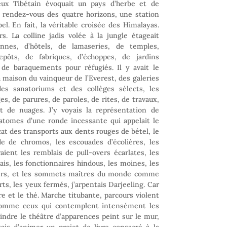
ieux Tibétain évoquait un pays d’herbe et de
un rendez-vous des quatre horizons, une station
el. En fait, la véritable croisée des Himalayas.
rs. La colline jadis volée à la jungle étageait
nnes, d’hôtels, de lamaseries, de temples,
epôts, de fabriques, d’échoppes, de jardins
, de baraquements pour réfugiés. Il y avait le
a maison du vainqueur de l’Everest, des galeries
es sanatoriums et des collèges sélects, les
, de parures, de paroles, de rites, de travaux,
 de nuages. J’y voyais la représentation de
 atomes d’une ronde incessante qui appelait le
at des transports aux dents rouges de bétel, le
 de chromos, les escouades d’écolières, les
ient les remblais de pull-overs écarlates, les
ais, les fonctionnaires hindous, les moines, les
tiers, et les sommets maîtres du monde comme
ts, les yeux fermés, j’arpentais Darjeeling. Car
e et le thé. Marche titubante, parcours violent
 Comme ceux qui contemplent intensément les
indre le théâtre d’apparences peint sur le mur,