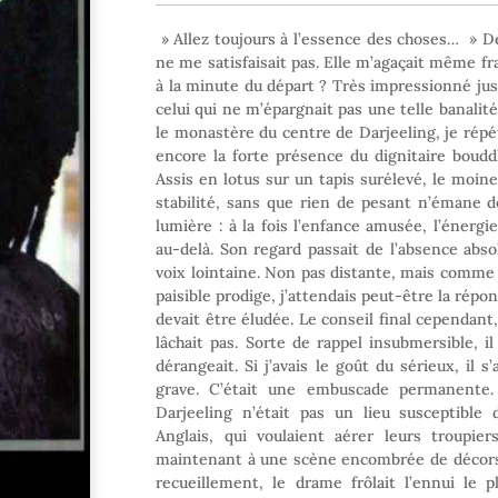
» Allez toujours à l’essence des choses… » D
ne me satisfaisait pas. Elle m’agaçait même f
à la minute du départ ? Très impressionné jus
celui qui ne m’épargnait pas une telle banalit
le monastère du centre de Darjeeling, je répéta
encore la forte présence du dignitaire boudd
Assis en lotus sur un tapis surélevé, le moine 
stabilité, sans que rien de pesant n’émane de
lumière : à la fois l’enfance amusée, l’énerg
au-delà. Son regard passait de l’absence absol
voix lointaine. Non pas distante, mais comme
paisible prodige, j’attendais peut-être la répo
devait être éludée. Le conseil final cependant,
lâchait pas. Sorte de rappel insubmersible, il
dérangeait. Si j’avais le goût du sérieux, il s’
grave. C’était une embuscade permanente.
Darjeeling n’était pas un lieu susceptible 
Anglais, qui voulaient aérer leurs troupiers
maintenant à une scène encombrée de décors, o
recueillement, le drame frôlait l’ennui le 