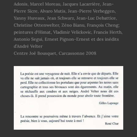
Adonis, Marcel Moreau, Jacques Lacarrière, Jean-
Pierre Sicre, Alvaro Mutis, Jean-Pierre Verheggen,
Yanny Hureaux, Jean Schwarz, Jean-Luc Debattice,
Christine Ottenwelter, Zéno Bianu, François Cheng;
peintures d¹Himat, Vladimir Velickovic, Francis Herth,
Antonio Segui, Ernest Pignon-Ernest et des inédits
d’André Velter
Centre Joë Bousquet, Carcassonne 2008