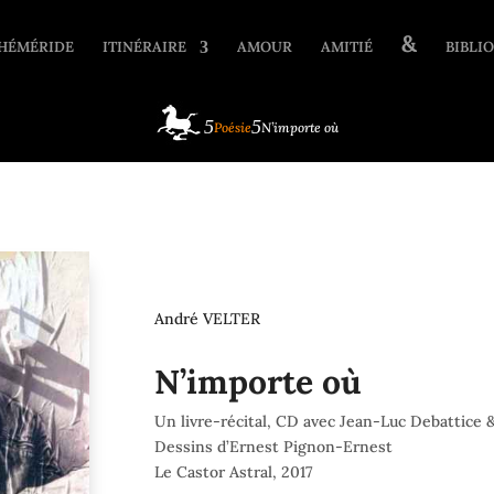
&
HÉMÉRIDE
ITINÉRAIRE
AMOUR
AMITIÉ
BIBLIO
Poésie
N’importe où
André VELTER
N’importe où
Un livre-récital, CD avec Jean-Luc Debattice 
Dessins d’Ernest Pignon-Ernest
Le Castor Astral, 2017